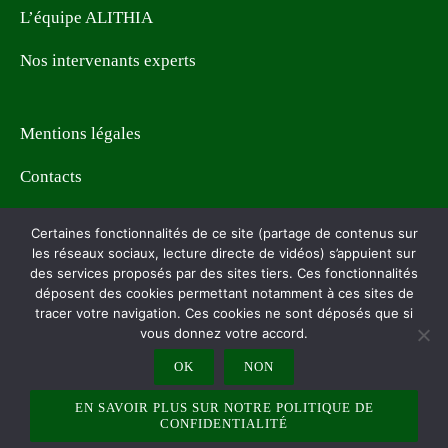
L’équipe ALITHIA
Nos intervenants experts
Mentions légales
Contacts
Certaines fonctionnalités de ce site (partage de contenus sur
✕
les réseaux sociaux, lecture directe de vidéos) s’appuient sur
des services proposés par des sites tiers. Ces fonctionnalités
Nous utilisons des cookies sur ce site pour
déposent des cookies permettant notamment à ces sites de
améliorer votre expérience utilisateur.
tracer votre navigation. Ces cookies ne sont déposés que si
vous donnez votre accord.
Apprendre encore plus
OK
NON
ALITHIA - 26 GRANDE RUE — 91150 LA FORÊT SAINTE CROIX E-
Refuser
Accepter
MAIL : COMMERCIAL@ALITHIA.FR — TÉLÉPHONE : 01 69 95 34
EN SAVOIR PLUS SUR NOTRE POLITIQUE DE
77
CONFIDENTIALITÉ