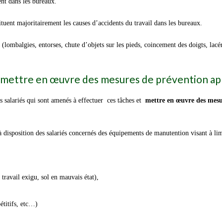
ent dans les bureaux.
tuent majoritairement les causes d’accidents du travail dans les bureaux.
(lombalgies, entorses, chute d’objets sur les pieds, coincement des doigts, lac
et mettre en œuvre des mesures de prévention a
s salariés qui sont amenés à effectuer ces tâches et
mettre en œuvre des mesu
à disposition des salariés concernés des équipements de manutention visant à limi
ravail exigu, sol en mauvais état),
étitifs, etc…)