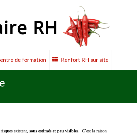
entre de formation
Renfort RH sur site

re
 risques existent,
sous estimés et peu visibles
. C’est la raison