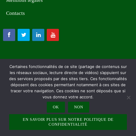
Mentions légales
Contacts
Certaines fonctionnalités de ce site (partage de contenus sur
✕
les réseaux sociaux, lecture directe de vidéos) s’appuient sur
ALITHIA - 26 GRANDE RUE — 91150 LA FORÊT SAINTE CROIX E-
des services proposés par des sites tiers. Ces fonctionnalités
Nous utilisons des cookies sur ce site pour
MAIL : COMMERCIAL@ALITHIA.FR — TÉLÉPHONE : 01 69 95 34
déposent des cookies permettant notamment à ces sites de
améliorer votre expérience utilisateur.
77
tracer votre navigation. Ces cookies ne sont déposés que si
vous donnez votre accord.
Apprendre encore plus
OK
NON
Refuser
Accepter
EN SAVOIR PLUS SUR NOTRE POLITIQUE DE
CONFIDENTIALITÉ